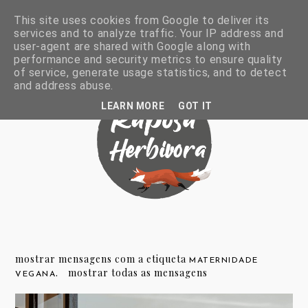
This site uses cookies from Google to deliver its
services and to analyze traffic. Your IP address and
user-agent are shared with Google along with
performance and security metrics to ensure quality
of service, generate usage statistics, and to detect
and address abuse.
LEARN MORE
GOT IT
mostrar mensagens com a etiqueta
MATERNIDADE
.
mostrar todas as mensagens
VEGANA