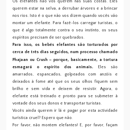
Os elefantes não vos querem nas suas costas. Eles
querem estar na selva, a derrubar árvores e a brincar
nos rios. Isto é o que não vos dizem quando vocês vão
montar um elefante. Para fazê-los carregar turistas, o
que é algo totalmente contra o seu instinto, os seus
espíritos precisam de ser quebrados.
Para isso, os bebés elefantes são torturados por
cerca de três dias seguidos, num processo chamado
–
Phajaan ou Crush
porque, basicamente, a tortura
esmagará o espírito dos animais.
Eles são
amarrados, espancados, golpeados com anzóis e
deixados à fome até que os seus olhos fiquem sem
brilho e sem vida e deixem de resistir. Agora, o
elefante está treinado e pronto para se submeter à
vontade dos seus donos e transportar turistas.
Vocês ainda querem ir lá e pagar por esta actividade
turística cruel? Espero que não.
Por favor, não montem elefantes! E, por favor, façam