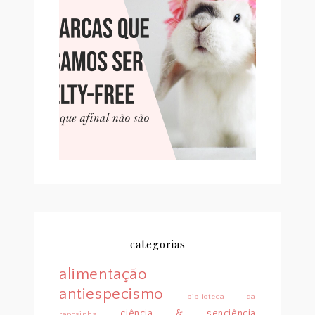
10 MARCAS QUE PENSAMOS
SER CRUELTY-FREE, MAS
QUE NÃO SÃO (PT. 2)
categorias
alimentação
antiespecismo
biblioteca da
ciência & senciência
raposinha