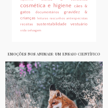
cosmética e higiene
cães &
gatos
gravidez &
documentários
crianças
leituras
rascunhos antiespecistas
sustentabilidade
vestuário
receitas
vida selvagem
EMOÇÕES NOS ANIMAIS: UM ENSAIO CIENTÍFICO