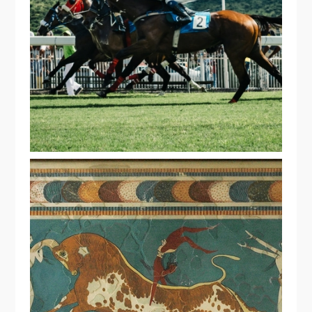
A CRUELDADE ESCONDIDA NAS
CORRIDAS DE CAVALOS
O PARALELISMO ENTRE A
TAUROMAQUIA E O MITO DO
MINOTAURO