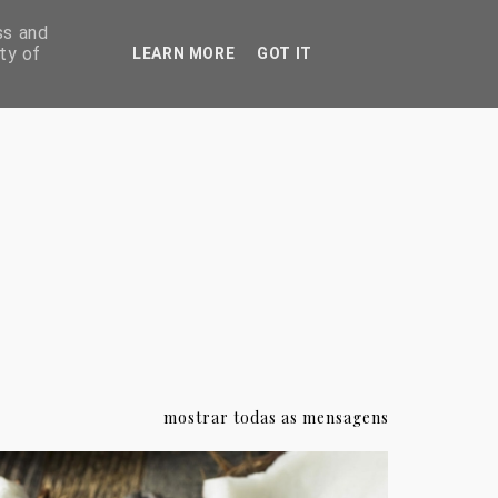
ss and
ty of
LEARN MORE
GOT IT
mostrar todas as mensagens