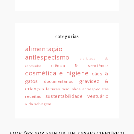
categorias
alimentação
antiespecismo
biblioteca da
ciência & senciência
raposinha
cosmética e higiene
cães &
gatos
gravidez &
documentários
crianças
leituras
rascunhos antiespecistas
sustentabilidade
vestuário
receitas
vida selvagem
EMOÇÕES NOS ANIMAIS: UM ENSAIO CIENTÍFICO