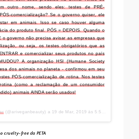
em outro nome, sendo eles: testes de PRÉ-
es PÓS-comercialização? Se o governo quiser, ele
testar em animais. Isso se caso houver alguma
ácia do produto final. PÓS = DEPOIS.⁣ Quando o
 E o governo não precisa avisar as empresas que
cialização, ou seja, os testes obrigatórios que as
ENTRAR e comercializar seus produtos no país
E MUDOU? A organização HSI (Humane Society
fesa dos animais no planeta - confirmou em seu
estes PÓS-comercialização de rotina. Nos testes
 rotina (como a reclamação de um consumidor
dido) animais AINDA serão usados!
er
(@ariveganbeauty) a
19 de Mar, 2019 às 5:52 PDT
o cruelty-free da PETA