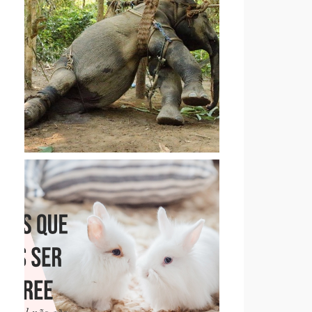
CARTA ABERTA DE UM
ACTIVISTA AOS TURISTAS
QUE PASSEIAM EM
ELEFANTES
13 MARCAS QUE PENSAMOS
SER CRUELTY-FREE, MAS
QUE NÃO SÃO