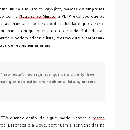
incluir, na sua lista
cruelty-free,
marcas de empresas
rdo com o
Notícias ao Minuto
, a PETA explicou que as
ree
assinam uma declaração de fiabilidade que garante
 em animais em qualquer parte do mundo. Subsidiárias
imais podem aderir à lista,
mesmo que a empresa-
ica de testes em animais.
ão testa”, não significa que seja cruelty-free.
arcas que não estão em nenhuma lista e, mesmo
 PETA quando estão, de algum modo, ligadas a
testes
rbal Essences e a Dove, continuam a ser vendidas na