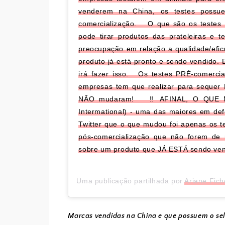
venderem na China, os testes possu
comercialização. ⁣⁣⁣⁣ ⁣ O que são os test
pode tirar produtos das prateleiras e 
preocupação em relação a qualidade/efic
produto já está pronto e sendo vendido.
irá fazer isso.⁣⁣⁣ ⁣⁣⁣⁣ Os testes PRÉ-comer
empresas tem que realizar para sequer 
NÃO mudaram! ⁣⁣⁣⁣ ⁣⁣ ‼️ AFINAL, O QU
Intermational) - uma das maiores em de
Twitter que o que mudou foi apenas os t
pós-comercialização que não forem de
sobre um produto que JÁ ESTÁ sendo ven
Uma publicação partilhada por
Ariane Fich
Marcas vendidas na China e que possuem o sel