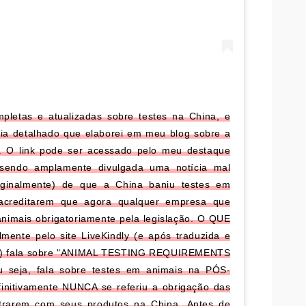
letas e atualizadas sobre testes na China, e
uia detalhado que elaborei em meu blog sobre a
s. O link pode ser acessado pelo meu destaque
Está sendo amplamente divulgada uma notícia mal
riginalmente) de que a China baniu testes em
acreditarem que agora qualquer empresa que
 animais obrigatoriamente pela legislação. O QUE
inalmente pelo site LiveKindly (e após traduzida e
eiros) fala sobre "ANIMAL TESTING REQUIREMENTS
ja, fala sobre testes em animais na PÓS-
efinitivamente NUNCA se referiu a obrigação das
rarem com seus produtos na China.⁣⁣ Antes de