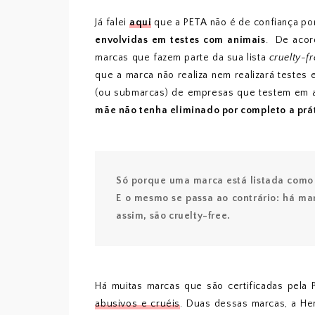
Já falei
aqui
que a PETA não é de confiança por 
envolvidas em testes com animais
. De aco
marcas que fazem parte da sua lista
cruelty-f
que a marca não realiza nem realizará testes
(ou submarcas) de empresas que testem em an
mãe não tenha eliminado por completo a prát
Só porque uma marca está listada como “n
E o mesmo se passa ao contrário: há m
assim, são cruelty-free.
Há muitas marcas que são certificadas pela
abusivos e cruéis
. Duas dessas marcas, a He