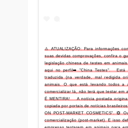
⚠️ ATUALIZAÇÃO: Para informações comp
suas devidas comprovações, confira o g
legislação chinesa de testes em animai
aqui no perfil➡️ "China Testes".⁣⁣⁣ ⁣⁣⁣ 
traduzida (na verdade, mal redigida o
animais. O que está levando todos a 
comercializar lá, não terá que testar em
É MENTIRA! ⁣⁣⁣⁣ ⁣⁣⁣⁣ A notícia postada orig
copiada por portais de notícias brasil
ON POST-MARKET COSMETICS". ❎ Ou se
comercialização (post-market). E isso d
empresas testarem em animais para ent