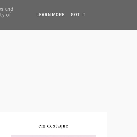
ss and
ty of
LEARN MORE
GOT IT
em destaque