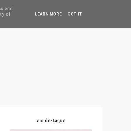
ss and
ty of
LEARN MORE
GOT IT
em destaque