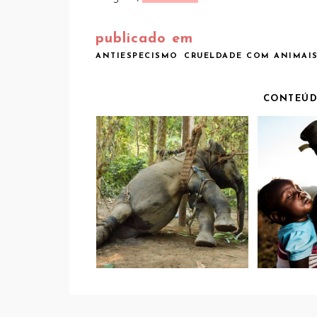
publicado em
ANTIESPECISMO
CRUELDADE COM ANIMAI
CONTEÚD
CARTA ABERTA DE UM
AKA
ACTIVISTA AOS
MUL
TURISTAS QUE
LUTA
PASSEIAM EM
CAÇA
ELEFANTES