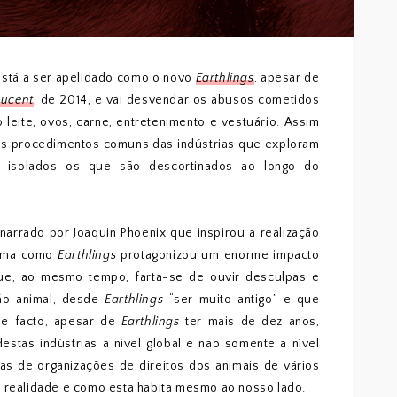
está a ser apelidado como o novo
Earthlings
, apesar de
Lucent
, de 2014, e vai desvendar os abusos cometidos
leite, ovos, carne, entretenimento e vestuário. Assim
dos procedimentos comuns das indústrias que exploram
os isolados os que são descortinados ao longo do
arrado por Joaquin Phoenix que inspirou a realização
firma como
Earthlings
protagonizou um enorme impacto
ue, ao mesmo tempo, farta-se de ouvir desculpas e
ção animal, desde
Earthlings
“ser muito antigo” e que
De facto, apesar de
Earthlings
ter mais de dez anos,
destas indústrias a nível global e não somente a nível
as de organizações de direitos dos animais de vários
l realidade e como esta habita mesmo ao nosso lado.