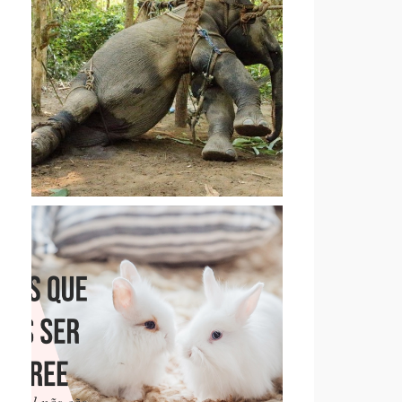
CARTA ABERTA DE UM
ACTIVISTA AOS TURISTAS
QUE PASSEIAM EM
ELEFANTES
13 MARCAS QUE PENSAMOS
SER CRUELTY-FREE, MAS
QUE NÃO SÃO