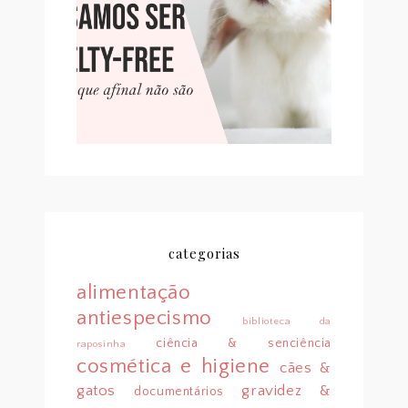
SER CRUELTY-FREE, MAS
QUE NÃO SÃO (PT. 2)
categorias
alimentação
antiespecismo
biblioteca da
ciência & senciência
raposinha
cosmética e higiene
cães &
gatos
gravidez &
documentários