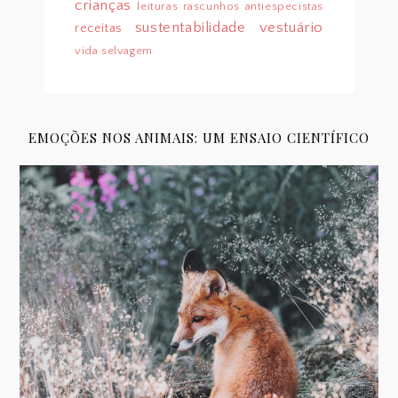
crianças
leituras
rascunhos antiespecistas
sustentabilidade
vestuário
receitas
vida selvagem
EMOÇÕES NOS ANIMAIS: UM ENSAIO CIENTÍFICO