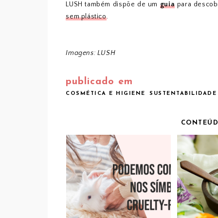
LUSH também dispõe de um
guia
para descobr
sem plástico
.
Imagens: LUSH
publicado em
COSMÉTICA E HIGIENE
SUSTENTABILIDADE
CONTEÚD
BELE
PODEMOS CONFIAR
FREE
NOS SÍMBOLOS
MÁS
CRUELTY-FREE?