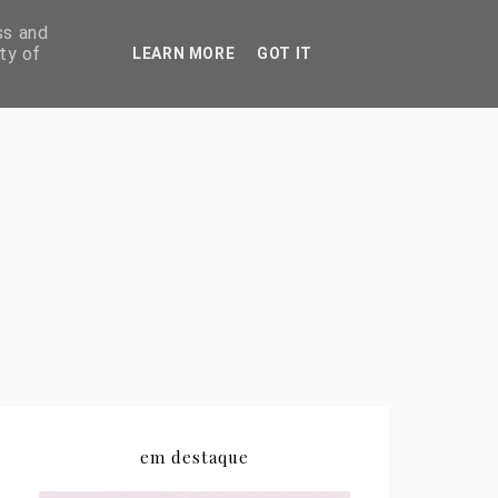
ss and
ty of
LEARN MORE
GOT IT
em destaque