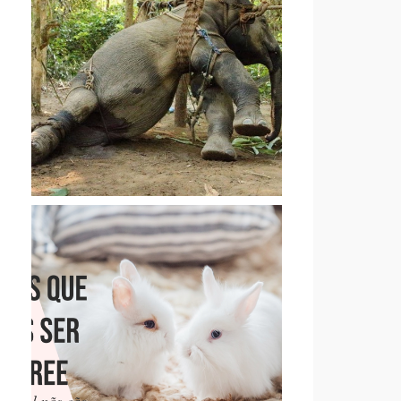
CARTA ABERTA DE UM
ACTIVISTA AOS TURISTAS
QUE PASSEIAM EM
ELEFANTES
13 MARCAS QUE PENSAMOS
SER CRUELTY-FREE, MAS
QUE NÃO SÃO