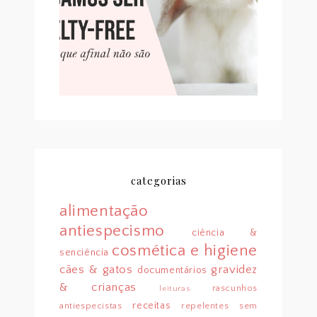
QUE NÃO SÃO (PT. 2)
categorias
alimentação
antiespecismo
ciência &
cosmética e higiene
senciência
cães & gatos
gravidez
documentários
& crianças
rascunhos
leituras
receitas
antiespecistas
repelentes sem