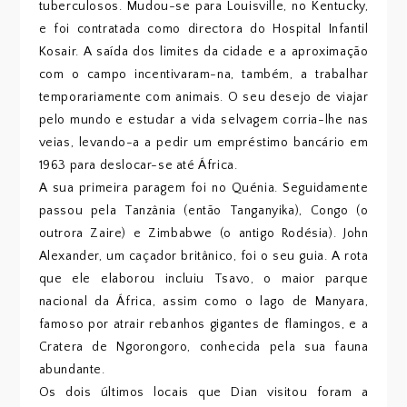
tuberculosos. Mudou-se para Louisville, no Kentucky,
e foi contratada como directora do Hospital Infantil
Kosair. A saída dos limites da cidade e a aproximação
com o campo incentivaram-na, também, a trabalhar
temporariamente com animais. O seu desejo de viajar
pelo mundo e estudar a vida selvagem corria-lhe nas
veias, levando-a a pedir um empréstimo bancário em
1963 para deslocar-se até África.
A sua primeira paragem foi no Quénia. Seguidamente
passou pela Tanzânia (então Tanganyika), Congo (o
outrora Zaire) e Zimbabwe (o antigo Rodésia). John
Alexander, um caçador britânico, foi o seu guia. A rota
que ele elaborou incluiu Tsavo, o maior parque
nacional da África, assim como o lago de Manyara,
famoso por atrair rebanhos gigantes de flamingos, e a
Cratera de Ngorongoro, conhecida pela sua fauna
abundante.
Os dois últimos locais que Dian visitou foram a