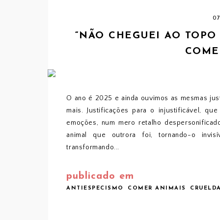
0
“NÃO CHEGUEI AO TOPO
COME
O ano é 2025 e ainda ouvimos as mesmas justi
mais. Justificações para o injustificável, 
emoções, num mero retalho despersonificad
animal que outrora foi, tornando-o invis
transformando...
publicado em
ANTIESPECISMO
COMER ANIMAIS
CRUELD