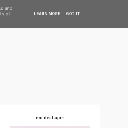
ss and
ty of
LEARN MORE
GOT IT
em destaque