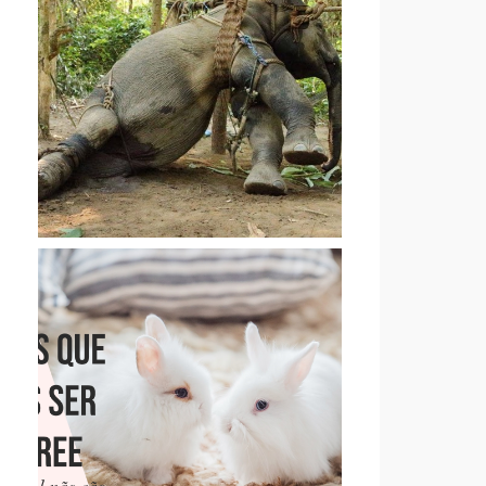
CARTA ABERTA DE UM
ACTIVISTA AOS TURISTAS
QUE PASSEIAM EM
ELEFANTES
13 MARCAS QUE PENSAMOS
SER CRUELTY-FREE, MAS
QUE NÃO SÃO